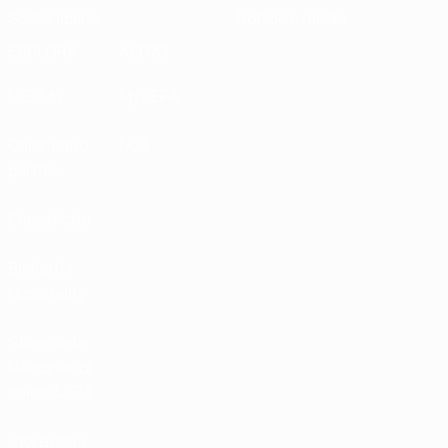
Sostenibilità
Notizie e media
ESPLORA
ALTRO
UEFA.tv
MyUEFA
Calendario
UC3
partite
Classifiche
Biglietti /
Hospitality
Store delle
Nazionali di
calcio UEFA
Store delle