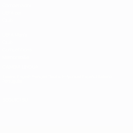
Competizioni
UEFA per
Club
UEFA Men's
Club
Competitions
Memorabilia
CAMBIA LINGUA
Italiano
English
Français
Deutsch
Русский
Español
Italiano
Português
SEGUICI SU