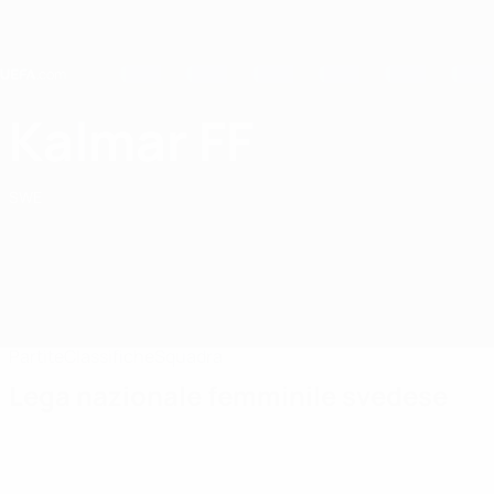
Passa
al
contenuto
principale
Home
Kalmar FF
Kalmar FF
SWE
Partite
Classifiche
Squadra
Lega nazionale femminile svedese