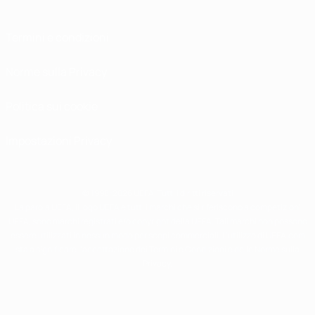
Termini e condizioni
Norme sulla Privacy
Politica sui cookie
Impostazioni Privacy
© 1998-2026 UEFA. Tutti i diritti riservati
La parola UEFA, il logo UEFA e tutti i marchi che si riferiscono a competizioni
UEFA, sono marchi registrati e/o copyright della UEFA. Tali marchi non possono
essere utilizzati in nessun modo per scopi commerciali. L'utilizzo di UEFA.com
sta a significare l'accettazione dei Termini e Condizioni e delle Norme sulla
Privacy.