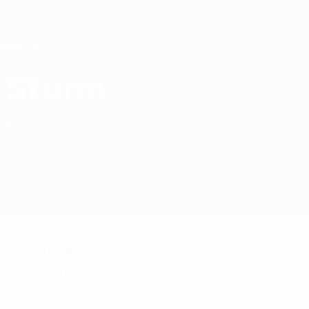
Passa
al
contenuto
principale
Home
Sturm
SK Sturm Graz
AUT
Partite
Classifiche
Squadra
Squadra
Bundesliga femminile austriaca
Portieri