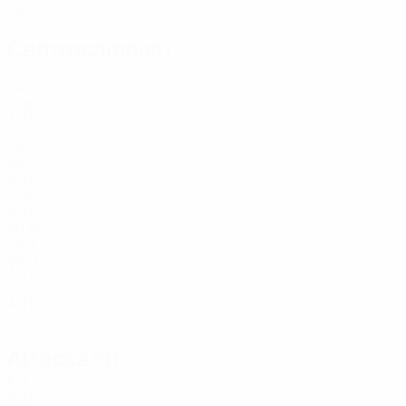
23
Centrocampisti
Età
6
CRO
19
8
AUT
22
11
CRO
24
14
AUT
15
15
AUT
30
16
SRB
30
17
AUT
19
28
AUT
20
Attaccanti
Età
AUT