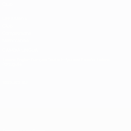
Club
UEFA Men's
Club
Competitions
Memorabilia
CAMBIA LINGUA
Italiano
English
Français
Deutsch
Русский
Español
Italiano
Português
SEGUICI SU
Termini e condizioni