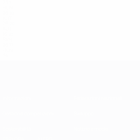
23
7
HUN
26
10
AUT
26
20
AUT
16
23
SVN
28
77
HUN
34
Informazioni
Federazioni Nazionali
Gestione competizioni
Sviluppo
Sostenibilità
Notizie e media
ESPLORA
ALTRO