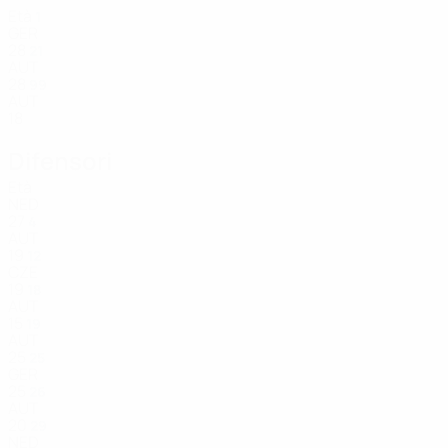
Età
1
GER
28
21
AUT
28
99
AUT
18
Difensori
Età
NED
27
4
AUT
19
12
CZE
19
18
AUT
15
19
AUT
25
25
GER
25
26
AUT
20
29
NED