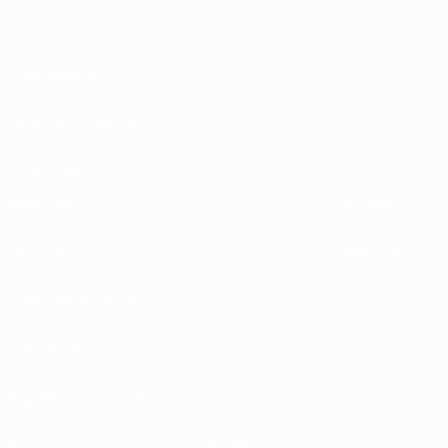
Informazioni
Gestione competizioni
Sostenibilità
ESPLORA
ALTRO
UEFA.tv
MyUEFA
Calendario partite
UC3
Classifiche
Biglietti / Hospitality
Store delle Nazionali di calcio UEFA