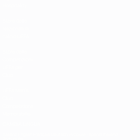
Hospitality
Store delle
Nazionali di
calcio UEFA
Store delle
Competizioni
UEFA per
Club
UEFA Men's
Club
Competitions
Memorabilia
CAMBIA LINGUA
Italiano
English
Français
Deutsch
Русский
Español
Italiano
Português