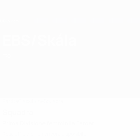
Passa
al
contenuto
principale
Home
EBS/Skála
EBS/Skála
FRO
Partite
Classifiche
Squadra
Squadra
Prima Divisione femminile Faroer
Rosa ufficiale non ancora disponibile