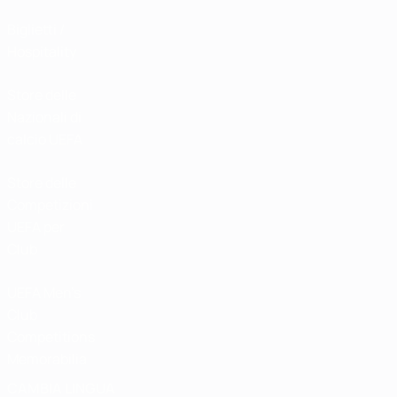
Biglietti /
Hospitality
Store delle
Nazionali di
calcio UEFA
Store delle
Competizioni
UEFA per
Club
UEFA Men's
Club
Competitions
Memorabilia
CAMBIA LINGUA