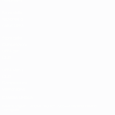
Hospitality
Store delle
Nazionali di
calcio UEFA
Store delle
Competizioni
UEFA per
Club
UEFA Men's
Club
Competitions
Memorabilia
CAMBIA LINGUA
Italiano
English
Français
Deutsch
Русский
Español
Italiano
Português