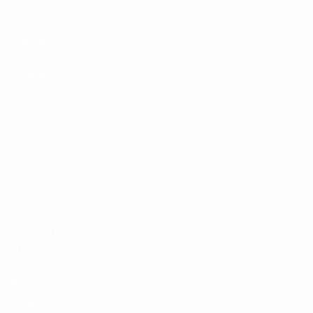
Biglietti /
Hospitality
Store delle
Nazionali di
calcio UEFA
Store delle
Competizioni
UEFA per
Club
UEFA Men's
Club
Competitions
Memorabilia
CAMBIA LINGUA