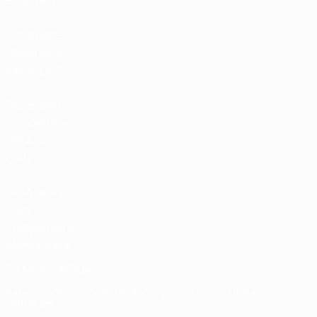
Hospitality
Store delle
Nazionali di
calcio UEFA
Store delle
Competizioni
UEFA per
Club
UEFA Men's
Club
Competitions
Memorabilia
CAMBIA LINGUA
Italiano
English
Français
Deutsch
Русский
Español
Italiano
Português