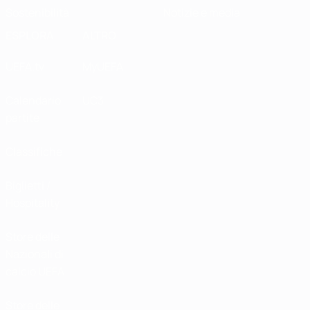
Sostenibilità
Notizie e media
ESPLORA
ALTRO
UEFA.tv
MyUEFA
Calendario
UC3
partite
Classifiche
Biglietti /
Hospitality
Store delle
Nazionali di
calcio UEFA
Store delle