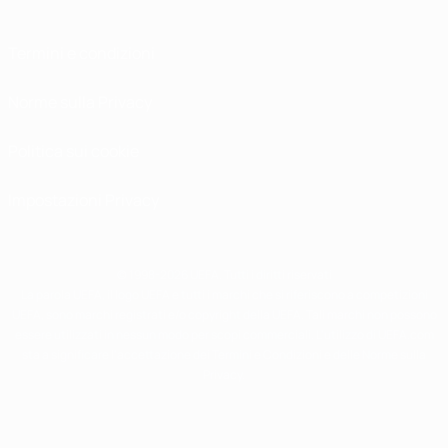
Termini e condizioni
Norme sulla Privacy
Politica sui cookie
Impostazioni Privacy
© 1998-2026 UEFA. Tutti i diritti riservati
La parola UEFA, il logo UEFA e tutti i marchi che si riferiscono a competizioni
UEFA, sono marchi registrati e/o copyright della UEFA. Tali marchi non possono
essere utilizzati in nessun modo per scopi commerciali. L'utilizzo di UEFA.com
sta a significare l'accettazione dei Termini e Condizioni e delle Norme sulla
Privacy.