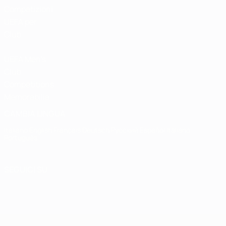
Competizioni
UEFA per
Club
UEFA Men's
Club
Competitions
Memorabilia
CAMBIA LINGUA
Italiano
English
Français
Deutsch
Русский
Español
Italiano
Português
SEGUICI SU