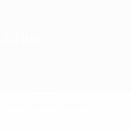
Passa
al
contenuto
principale
Home
Sirius
IK Sirius
SWE
Partite
Classifiche
Squadra
Prima Divisione Svedese