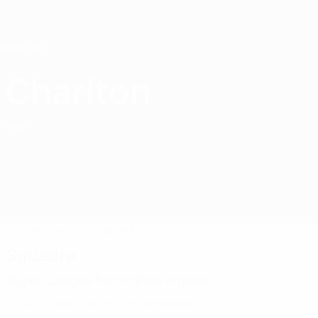
Passa
al
contenuto
principale
Home
Charlton
Charlton Athletic FC
ENG
Partite
Classifiche
Squadra
Squadra
Super League Femminile inglese
Rosa ufficiale non ancora disponibile