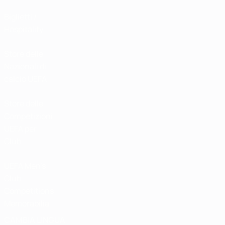
Biglietti /
Hospitality
Store delle
Nazionali di
calcio UEFA
Store delle
Competizioni
UEFA per
Club
UEFA Men's
Club
Competitions
Memorabilia
CAMBIA LINGUA