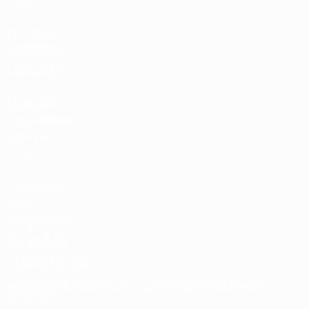
Hospitality
Store delle
Nazionali di
calcio UEFA
Store delle
Competizioni
UEFA per
Club
UEFA Men's
Club
Competitions
Memorabilia
CAMBIA LINGUA
Italiano
English
Français
Deutsch
Русский
Español
Italiano
Português