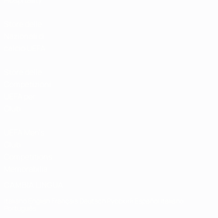
Hospitality
Store delle
Nazionali di
calcio UEFA
Store delle
Competizioni
UEFA per
Club
UEFA Men's
Club
Competitions
Memorabilia
CAMBIA LINGUA
Italiano
English
Français
Deutsch
Русский
Español
Italiano
Português