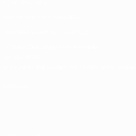
Biglietti / Hospitality
Store delle Nazionali di calcio UEFA
Store delle Competizioni UEFA per Club
UEFA Men's Club Competitions Memorabilia
CAMBIA LINGUA
Italiano
English
Français
Deutsch
Русский
Español
Italiano
Português
SEGUICI SU