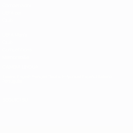
Competizioni
UEFA per
Club
UEFA Men's
Club
Competitions
Memorabilia
CAMBIA LINGUA
Italiano
English
Français
Deutsch
Русский
Español
Italiano
Português
SEGUICI SU