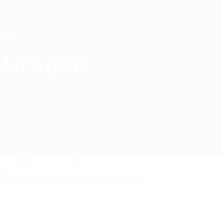
Passa
al
contenuto
principale
Home
Uragan
Uragan Ivano-Frankivsk
UKR
Partite
Classifiche
Squadra
Premier League Ucraina