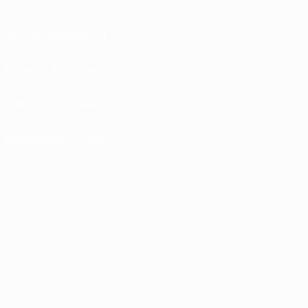
Termini e condizioni
Norme sulla Privacy
Politica sui cookie
Impostazioni Privacy
© 1998-2026 UEFA. Tutti i diritti riservati
La parola UEFA, il logo UEFA e tutti i marchi che si riferiscono a competizioni
UEFA, sono marchi registrati e/o copyright della UEFA. Tali marchi non possono
essere utilizzati in nessun modo per scopi commerciali. L'utilizzo di UEFA.com
sta a significare l'accettazione dei Termini e Condizioni e delle Norme sulla
Privacy.