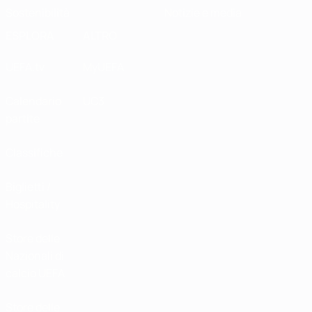
Sostenibilità
Notizie e media
ESPLORA
ALTRO
UEFA.tv
MyUEFA
Calendario
UC3
partite
Classifiche
Biglietti /
Hospitality
Store delle
Nazionali di
calcio UEFA
Store delle