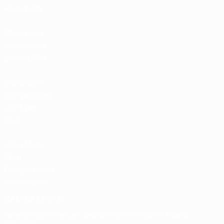
Hospitality
Store delle
Nazionali di
calcio UEFA
Store delle
Competizioni
UEFA per
Club
UEFA Men's
Club
Competitions
Memorabilia
CAMBIA LINGUA
Italiano
English
Français
Deutsch
Русский
Español
Italiano
Português