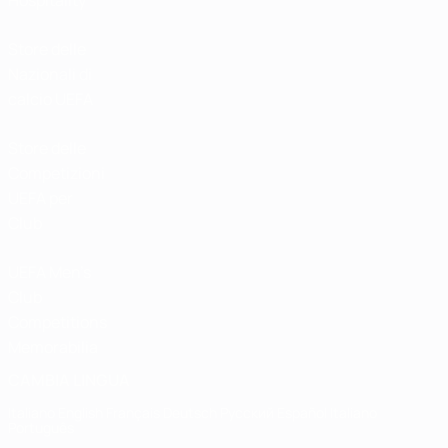
Hospitality
Store delle
Nazionali di
calcio UEFA
Store delle
Competizioni
UEFA per
Club
UEFA Men's
Club
Competitions
Memorabilia
CAMBIA LINGUA
Italiano
English
Français
Deutsch
Русский
Español
Italiano
Português