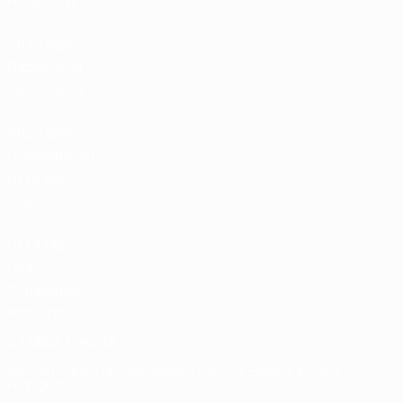
Hospitality
Store delle
Nazionali di
calcio UEFA
Store delle
Competizioni
UEFA per
Club
UEFA Men's
Club
Competitions
Memorabilia
CAMBIA LINGUA
Italiano
English
Français
Deutsch
Русский
Español
Italiano
Português