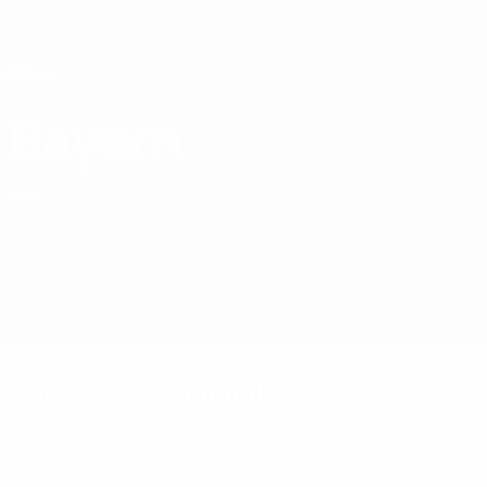
Passa
al
contenuto
principale
Home
Bayern
FC Bayern München
GER
Partite
Classifiche
Squadra
Bundesliga femminile tedesca