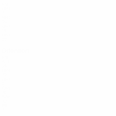
Età
GER
31
NED
24
GER
18
GER
22
Difensori
Età
AUT
28
DEN
32
GER
27
CAN
30
SWE
32
ISL
31