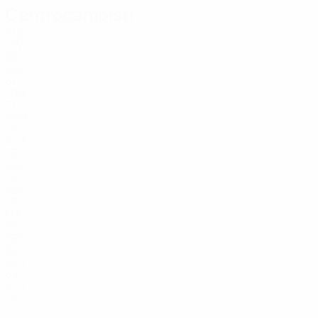
Centrocampisti
Età
CIV
28
GER
31
JPN
21
GER
19
AUT
16
GER
19
NED
19
ITA
26
GER
24
AUT
33
AUT
28