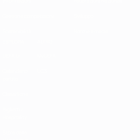
Informazioni
Federazioni Nazionali
Gestione competizioni
Sviluppo
Sostenibilità
Notizie e media
ESPLORA
ALTRO
UEFA.tv
MyUEFA
Calendario
UC3
partite
Classifiche
Biglietti /
Hospitality
Store delle