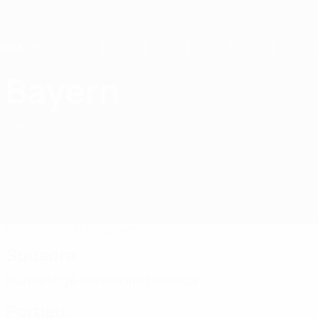
Passa
al
contenuto
principale
Home
Bayern
FC Bayern München
GER
Partite
Classifiche
Squadra
Squadra
Bundesliga femminile tedesca
Portieri