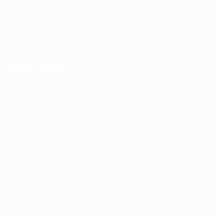
Termini e condizioni
Norme sulla Privacy
Politica sui cookie
Impostazioni Privacy
© 1998-2026 UEFA. Tutti i diritti riservati
La parola UEFA, il logo UEFA e tutti i marchi che si riferiscono a competizioni
UEFA, sono marchi registrati e/o copyright della UEFA. Tali marchi non possono
essere utilizzati in nessun modo per scopi commerciali. L'utilizzo di UEFA.com
sta a significare l'accettazione dei Termini e Condizioni e delle Norme sulla