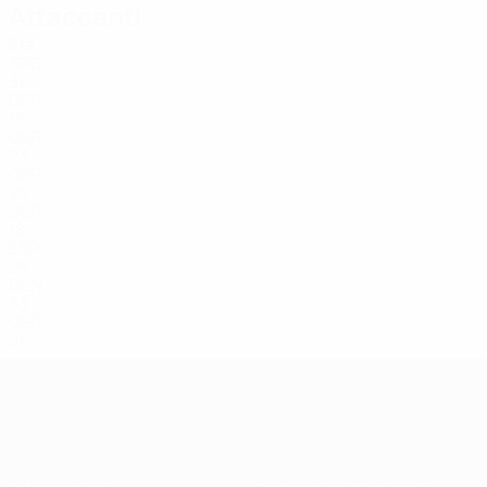
Attaccanti
Età
SRB
31
GER
17
GER
23
GER
25
GER
18
ESP
25
DEN
33
GER
21