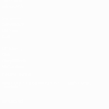
Nazionali di
calcio UEFA
Store delle
Competizioni
UEFA per
Club
UEFA Men's
Club
Competitions
Memorabilia
CAMBIA LINGUA
Italiano
English
Français
Deutsch
Русский
Español
Italiano
Português
SEGUICI SU