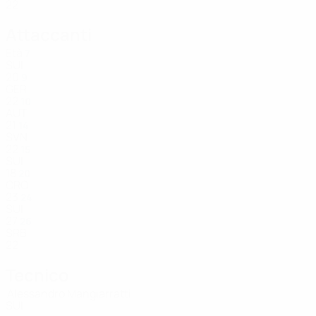
22
Attaccanti
Età
7
SUI
20
9
GER
22
10
AUT
21
14
SVN
22
15
SUI
18
20
CRO
23
24
SUI
27
26
SRB
22
Tecnico
Alessandro Mangiarratti
SUI