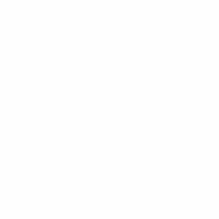
Età
SUI
15
1
USA
23
12
SUI
19
21
SUI
20
Difensori
Età
SUI
17
SUI
17
SUI
17
SUI
16
2
USA
25
3
IRL
31
4
SUI