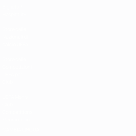
Biglietti /
Hospitality
Store delle
Nazionali di
calcio UEFA
Store delle
Competizioni
UEFA per
Club
UEFA Men's
Club
Competitions
Memorabilia
CAMBIA LINGUA