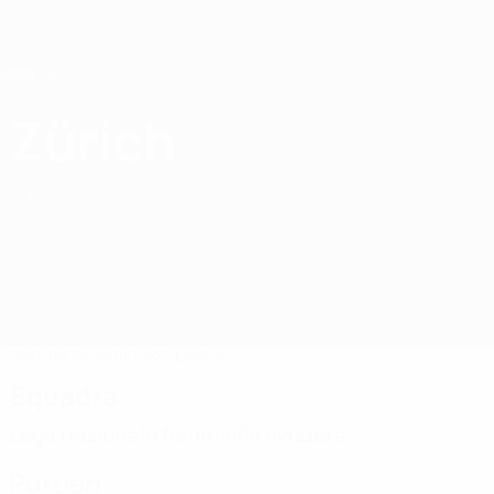
Passa
al
contenuto
principale
Home
Zürich
FC Zürich
SUI
Partite
Classifiche
Squadra
Squadra
Lega nazionale femminile svizzera
Portieri