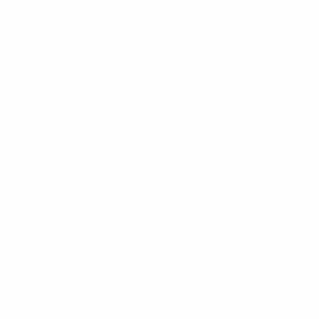
30
5
SUI
28
6
SUI
21
18
SUI
19
22
SUI
20
29
SUI
26
Centrocampisti
Età
8
GER
22
11
GHA
22
16
SUI
16
17
SUI
19
28
SUI
20
30
GER