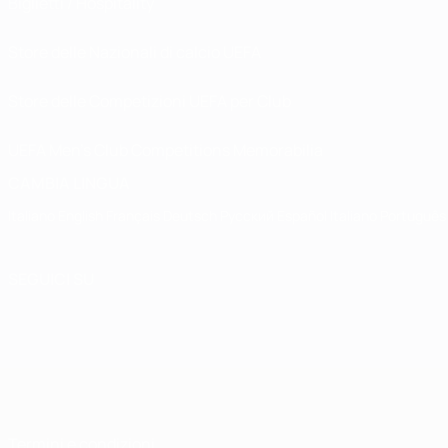
Biglietti / Hospitality
Store delle Nazionali di calcio UEFA
Store delle Competizioni UEFA per Club
UEFA Men's Club Competitions Memorabilia
CAMBIA LINGUA
Italiano
English
Français
Deutsch
Русский
Español
Italiano
Português
SEGUICI SU
Termini e condizioni