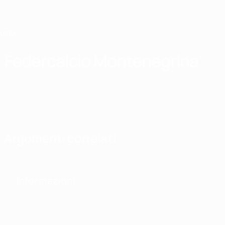
Passa
al
contenuto
principale
Home
Federcalcio Montenegrina
MNE
Notizie
Informazioni
Nazionali
Campionato
Argomenti correlati
Informazioni