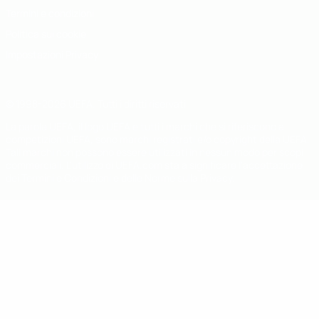
Termini e condizioni
Politica sui cookie
Impostazioni Privacy
© 1998-2026 UEFA. Tutti i diritti riservati
La parola UEFA, il logo UEFA e tutti i marchi che si riferiscono a
competizioni UEFA, sono marchi registrati e/o copyright della UEFA.
Tali marchi non possono essere utilizzati in nessun modo per scopi
commerciali. L'utilizzo di UEFA.com sta a significare l'accettazione
dei Termini e Condizioni e delle Norme sulla Privacy.