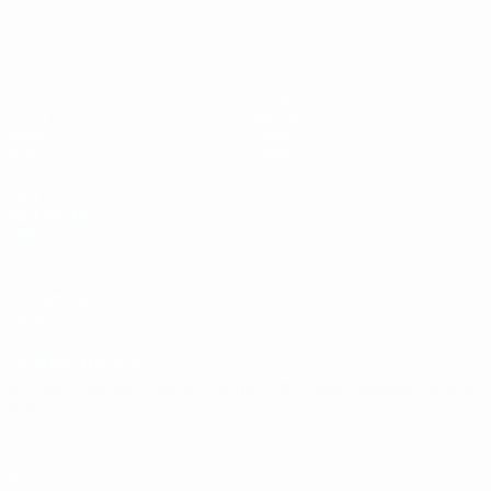
UEFA Futsal EURO Under 19
Partite
Squadre
Gironi
Notizie
Video
Storia
Stat.
Dettagli
SITI
NETWORK
UEFA
UEFA.com
Fondazione
UEFA
CAMBIA LINGUA
Italiano
English
Français
Deutsch
Русский
Español
Italiano
Português
Privacy