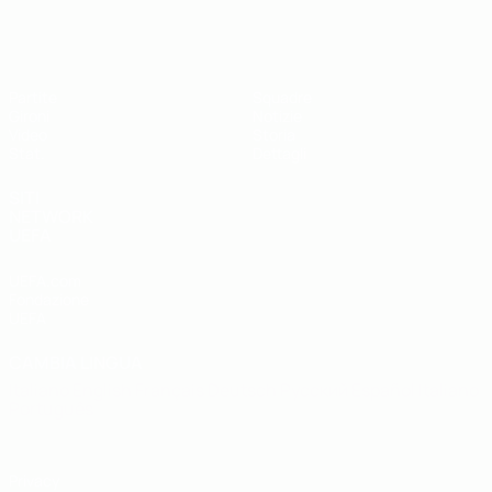
UEFA Futsal EURO Under 19
Partite
Squadre
Gironi
Notizie
Video
Storia
Stat.
Dettagli
SITI
NETWORK
UEFA
UEFA.com
Fondazione
UEFA
CAMBIA LINGUA
Italiano
English
Français
Deutsch
Русский
Español
Italiano
Português
Privacy