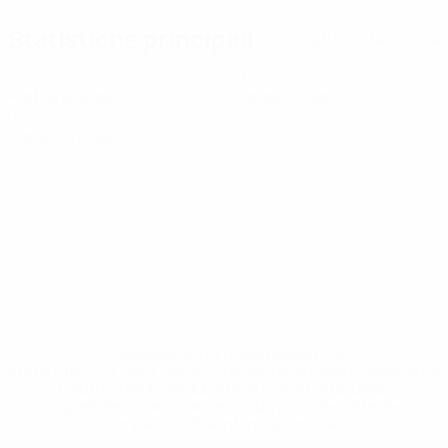
Statistiche principali
Tutte le statistiche
3
0
Partite giocate
Cartellini gialli
0
Cartellini rossi
* Sospesa fino a nuovo avviso. <a
href='https://it.uefa.com/insideuefa/mediaservices/media
148df62d7eb6-64dbbd01b1cf-1000--fifa-uefa-
sospendono-nazionali-e-club-russi-da-tutte-le-
competi/'>Altre informazioni</a>