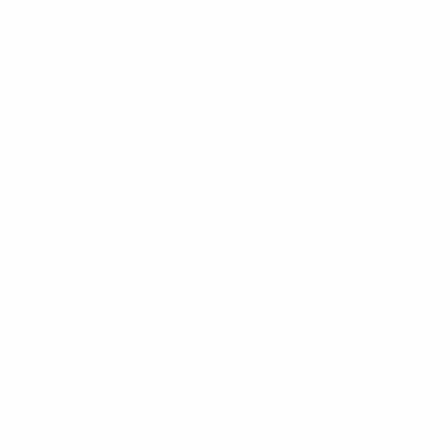
Termini e condizioni
Politica sui cookie
Impostazioni Privacy
© 1998-2026 UEFA. Tutti i diritti riservati
La parola UEFA, il logo UEFA e tutti i marchi che si riferiscono a
competizioni UEFA, sono marchi registrati e/o copyright della UEFA.
Tali marchi non possono essere utilizzati in nessun modo per scopi
commerciali. L'utilizzo di UEFA.com sta a significare l'accettazione
dei Termini e Condizioni e delle Norme sulla Privacy.