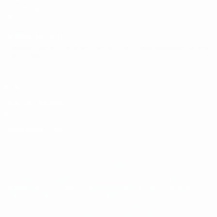
Fondazione
UEFA
CAMBIA LINGUA
Italiano
English
Français
Deutsch
Русский
Español
Italiano
Português
Privacy
Termini e condizioni
Politica sui cookie
Impostazioni Privacy
© 1998-2026 UEFA. Tutti i diritti riservati
La parola UEFA, il logo UEFA e tutti i marchi che si riferiscono a
competizioni UEFA, sono marchi registrati e/o copyright della UEFA.
Tali marchi non possono essere utilizzati in nessun modo per scopi
commerciali. L'utilizzo di UEFA.com sta a significare l'accettazione
dei Termini e Condizioni e delle Norme sulla Privacy.