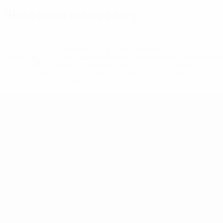
Situazione disciplinare
* Sospesa fino a nuovo avviso. <a
href='https://it.uefa.com/insideuefa/mediaservices/media
148df62d7eb6-64dbbd01b1cf-1000--fifa-uefa-
sospendono-nazionali-e-club-russi-da-tutte-le-
competi/'>Altre informazioni</a>
UEFA Futsal EURO Under 19
Partite
Squadre
Gironi
Notizie
Video
Storia
Stat.
Dettagli
SITI
NETWORK
UEFA
UEFA.com