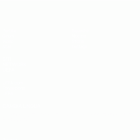
UEFA Futsal EURO Under 19
Partite
Squadre
Gironi
Notizie
Video
Storia
Stat.
Dettagli
SITI
NETWORK
UEFA
UEFA.com
Fondazione
UEFA
CAMBIA LINGUA
Italiano
English
Français
Deutsch
Русский
Español
Italiano
Português
Privacy