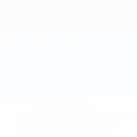
Passa
al
contenuto
principale
UEFA Futsal EURO Under 19
Slovacchia
Slovacchia Statistiche UEFA Futsal EURO Under 19 2025
Sommario
Partite
Statistiche
Squadra
* Sospesa fino a nuovo avviso. <a
href='https://it.uefa.com/insideuefa/mediaservices/media
148df62d7eb6-64dbbd01b1cf-1000--fifa-uefa-
sospendono-nazionali-e-club-russi-da-tutte-le-
competi/'>Altre informazioni</a>