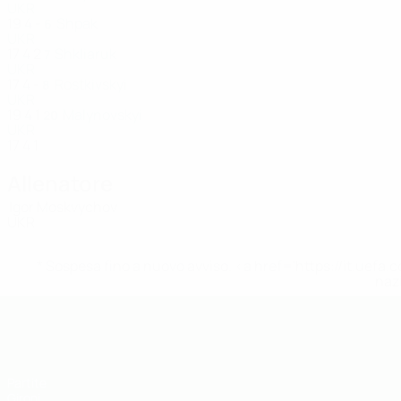
UKR
19
4
-
Shpak
6
UKR
17
4
2
Shkliaruk
7
UKR
17
4
-
Rostkivskyi
8
UKR
19
4
1
Malynovskyi
20
UKR
17
4
1
Allenatore
Igor Moskvychov
UKR
* Sospesa fino a nuovo avviso. <a href='https://it.u
naz
UEFA Futsal EURO Under 19
Partite
Gironi