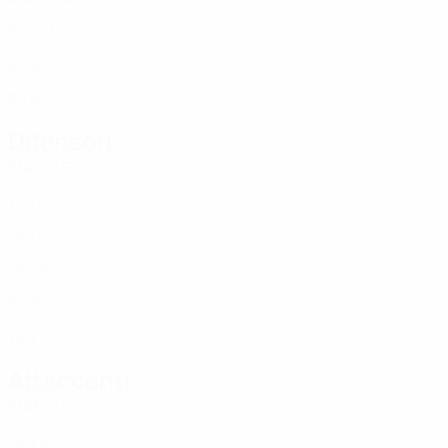
UKR
20
4
11
Rybak
12
UKR
20
4
-
Shvets
16
UKR
20
4
-
Difensori
Età
MG
G
Tsap
3
UKR
17
4
2
Hospodenko
4
UKR
18
4
-
Pershyn
13
UKR
18
4
3
Khibovskyi
15
UKR
20
3
-
Kamets
17
UKR
19
4
1
Attaccanti
Età
MG
G
Klimchuk
2
UKR
19
4
2
Savych
5