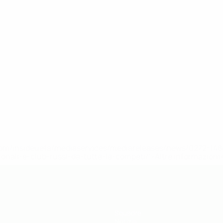
efa.com/insideuefa/mediaservices/mediareleases/news/0272-
ionali-e-club-russi-da-tutte-le-competi/'>Altre informazioni
Squadre
Notizie