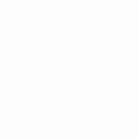
Storia
Dettagli
ortuguês