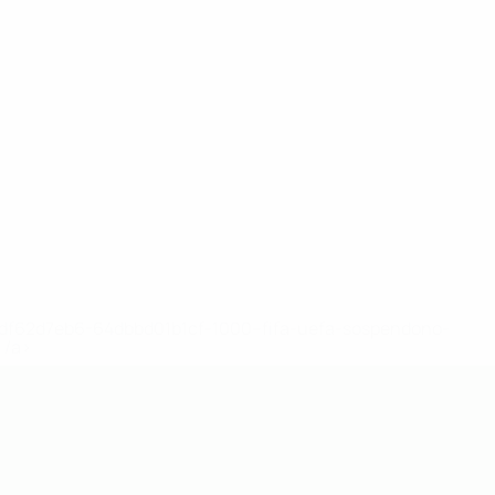
148df62d7eb6-64dbbd01b1cf-1000--fifa-uefa-sospendono-
</a>