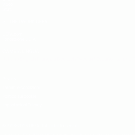
Video
Stat.
SITI NETWORK UEFA
UEFA.com
Fondazione UEFA
CAMBIA LINGUA
Italiano
English
Français
Deutsch
Русский
Español
Italiano
P
Privacy
Termini e condizioni
Politica sui cookie
Impostazioni Privacy
© 1998-2026 UEFA. Tutti i diritti riservati