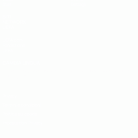
Stat.
Dettagli
SITI
NETWORK
UEFA
UEFA.com
Fondazione
UEFA
CAMBIA LINGUA
Italiano
English
Français
Deutsch
Русский
Español
Italiano
Português
Privacy
Termini e condizioni
Politica sui cookie
Impostazioni Privacy