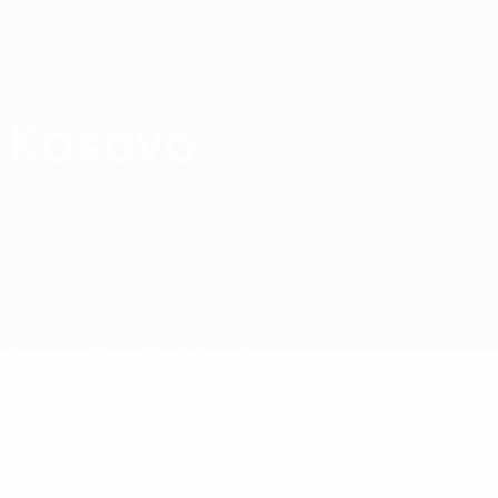
Passa
al
contenuto
principale
UEFA Futsal EURO Under 19
Kosovo
Kosovo Statistiche UEFA Futsal EURO Under 19 2025
Sommario
Partite
Statistiche
Squadra
* Sospesa fino a nuovo avviso. <a
href='https://it.uefa.com/insideuefa/mediaservices/media
148df62d7eb6-64dbbd01b1cf-1000--fifa-uefa-
sospendono-nazionali-e-club-russi-da-tutte-le-
competi/'>Altre informazioni</a>