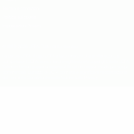
Termini e condizioni
Politica sui cookie
Impostazioni Privacy
© 1998-2026 UEFA. Tutti i diritti riservati
La parola UEFA, il logo UEFA e tutti i marchi che si riferiscono a
competizioni UEFA, sono marchi registrati e/o copyright della UEFA.
Tali marchi non possono essere utilizzati in nessun modo per scopi
commerciali. L'utilizzo di UEFA.com sta a significare l'accettazione
dei Termini e Condizioni e delle Norme sulla Privacy.