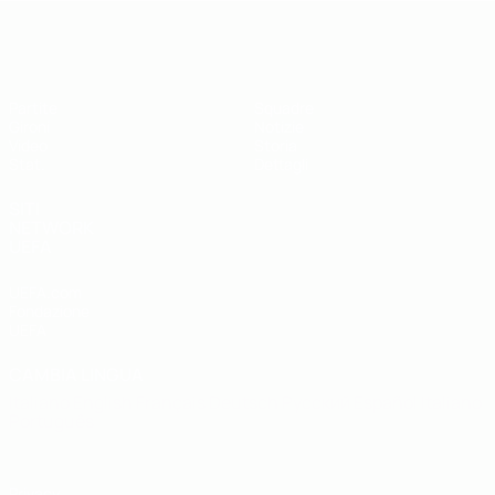
UEFA Futsal EURO Under 19
Partite
Squadre
Gironi
Notizie
Video
Storia
Stat.
Dettagli
SITI
NETWORK
UEFA
UEFA.com
Fondazione
UEFA
CAMBIA LINGUA
Italiano
English
Français
Deutsch
Русский
Español
Italiano
Português
Privacy