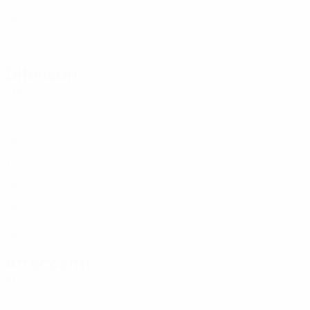
AZE
18
Hasanzada
12
AZE
20
Difensori
Età
Sadigli
2
AZE
19
Mashiyev
5
AZE
19
Mahmudzada
6
AZE
17
Jafarzade
8
AZE
19
Huseynov
13
AZE
18
Guliyev
14
AZE
19
Attaccanti
Età
Alakbarov
7
AZE
19
Gasimzade
9