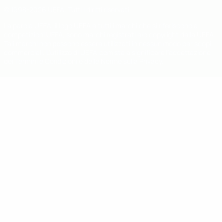
© 1998-2026 UEFA. Tutti i diritti riservati
La parola UEFA, il logo UEFA e tutti i marchi che si riferiscono a
competizioni UEFA, sono marchi registrati e/o copyright della UEFA.
Tali marchi non possono essere utilizzati in nessun modo per scopi
commerciali. L'utilizzo di UEFA.com sta a significare l'accettazione
dei Termini e Condizioni e delle Norme sulla Privacy.