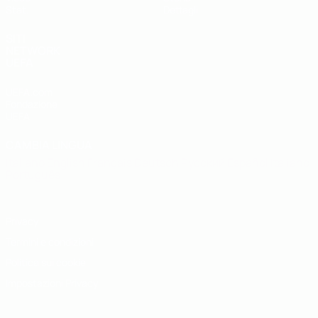
Stat.
Dettagli
SITI
NETWORK
UEFA
UEFA.com
Fondazione
UEFA
CAMBIA LINGUA
Italiano
English
Français
Deutsch
Русский
Español
Italiano
Português
Privacy
Termini e condizioni
Politica sui cookie
Impostazioni Privacy