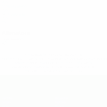
AZE
18
Huseynov
10
AZE
18
Valizada
11
AZE
19
Allenatore
Ilgar Aslanov
AZE
* Sospesa fino a nuovo avviso. <a
href='https://it.uefa.com/insideuefa/mediaservices/media
148df62d7eb6-64dbbd01b1cf-1000--fifa-uefa-
sospendono-nazionali-e-club-russi-da-tutte-le-
competi/'>Altre informazioni</a>
UEFA Futsal EURO Under 19
Partite
Squadre
Gironi
Notizie
Video
Storia