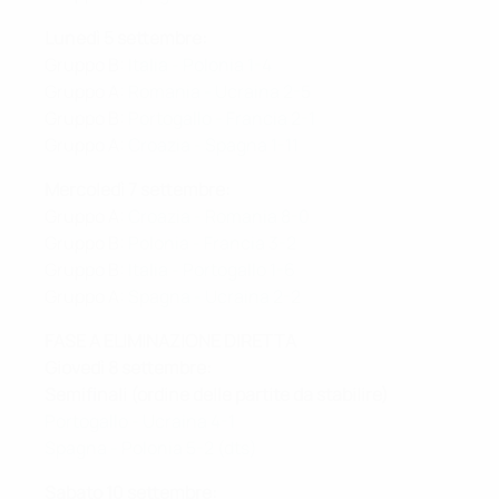
Lunedì 5 settembre:
Gruppo B:
Italia - Polonia 1-4
Gruppo A:
Romania - Ucraina 2-5
Gruppo B:
Portogallo - Francia 2-1
Gruppo A:
Croazia - Spagna 1-11
Mercoledì 7 settembre:
Gruppo A:
Croazia - Romania 8-0
Gruppo B:
Polonia - Francia 3-2
Gruppo B:
Italia - Portogallo 1-6
Gruppo A:
Spagna - Ucraina 2-2
FASE A ELIMINAZIONE DIRETTA
Giovedì 8 settembre:
Semifinali (ordine delle partite da stabilire)
Portogallo - Ucraina 4-1
Spagna - Polonia 5-2 (dts)
Sabato 10 settembre: