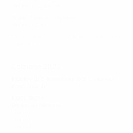
Vincitrice
: Azerbaigian
Gruppo C (giocato in Estonia)
:
Vincitrice
: Estonia
Le vincitrici dei gironi si sono qualificate al turno
principale.
Edizione 2023
FASE FINALE: 3–10 settembre 2023 (Žatika Arena,
Poreč, Croazia)
FASE A GIRONI
Domenica 3 settembre
Gruppo B:
Finlandia - Slovenia 4-2
Gruppo B:
Ucraina - Italia 1-2
Gruppo A:
Portogallo - Spagna 5-3