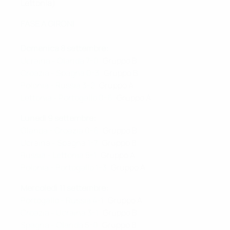
Lettonia)
FASE A GIRONI
Domenica 8 settembre
:
Ucraina - Olanda 7-0
: Gruppo B
Croazia - Spagna 0-3
: Gruppo B
Polonia - Russia 3-2
: Gruppo A
Lettonia - Portogallo 0-6
: Gruppo A
Lunedì 9 settembre
:
Olanda - Croazia 0-6
: Gruppo B
Ucraina - Spagna 1-7
: Gruppo B
Russia - Lettonia 5-1
: Gruppo A
Polonia - Portogallo 1-3
: Gruppo A
Mercoledì 11 settembre
:
Portogallo - Russia 4-1
: Gruppo A
Croazia - Ucraina 3-1
: Gruppo B
Spagna - Olanda 5-0
: Gruppo B