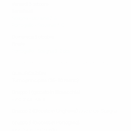
Venerdì 3 ottobre
Semifinali
Spagna - Ucraina 7-4
Portogallo - Slovenia 3-0
Domenica 5 ottobre
Finale
Portogallo - Spagna 3-2 dts
Highlights finale 2025: Portogallo - Spagna 3-2 (dts)
QUALIFICAZIONI
Turno principale (25–30 marzo)
Gruppo 1 (giocato in Slovacchia)
Vincitrice: Italia
Gruppo 2 (Giocato in Ungheria)
Vincitrice: Spagna
Gruppo 3 (Giocato in Portogallo)
Vincitrice: Portogallo