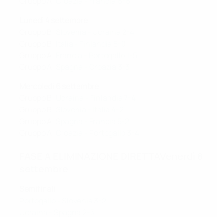
Gruppo A:
Croazia - Francia 6-6
Lunedì 4 settembre
Gruppo B:
Slovenia - Ucraina 2-4
Gruppo B:
Italia - Finlandia 5-0
Gruppo A:
Francia - Portogallo 1-5
Gruppo A:
Spagna - Croazia 3-3
Mercoledì 6 settembre
Gruppo B:
Ucraina - Finlandia 7-4
Gruppo B:
Slovenia - Italia 4-2
Gruppo A:
Spagna - Francia 5-2
Gruppo A:
Croazia - Portogallo 3-4
FASE A ELIMINAZIONE DIRETTA
Venerdì 8
settembre
Semifinali
Portogallo - Slovenia 3-2
Ucraina - Spagna 2-3