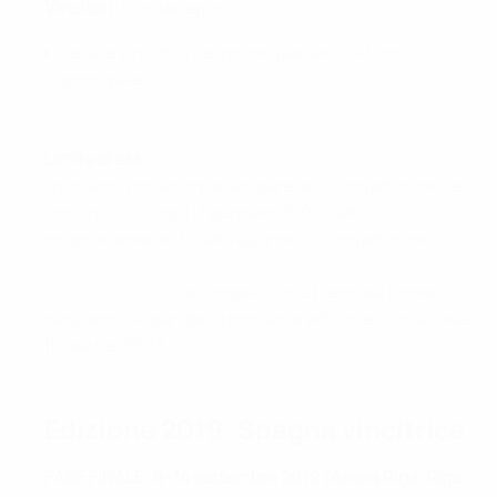
Vincitori
: Montenegro
Le due vincitrici del girone passano al turno
principale
Limite di età
I giocatori possono partecipare alla competizione se
sono nati il o dopo l'1 gennaio 2002, data
originariamente fissata quando la competizione
doveva concludersi con un torneo finale nel
settembre 2021
. La competizione biennale tornerà
negli anni dispari dalla prossima edizione, con la fase
finale nel 2023.
Edizione 2019: Spagna vincitrice
FASE FINALE: 8–14 settembre 2019 (Arena Riga, Riga,