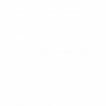
Vincitrice
: Montenegro
Gruppo C (giocato in Macedonia del Nord)
Vincitrice
: Kosovo
Le vincitrici dei gironi hanno raggiunto il turno
principale.
Edizione 2022: Spagna vincitrice
FASE FINALE: 4–10 settembre 2022 (Olivo Arena,
Jaén, Spagna)
FASE A GIRONI
Domenica 4 settembre:
Gruppo A:
Ucraina - Croazia 6-4
Gruppo B:
Polonia - Portogallo 2-4
Gruppo B:
Francia - Italia 0-3
Gruppo A:
Spagna - Romania 9-0