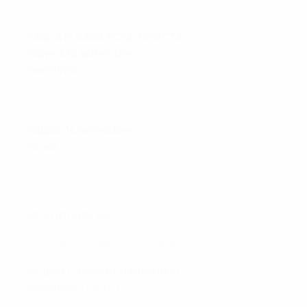
Lettonia - Polonia 1-3
: Gruppo A
FASE A ELIMINAZIONE DIRETTA
Giovedì 12 settembre:
Semifinali
Portogallo - Croazia 2-2 (dts, Croazia vince 3-2 dcr)
Spagna - Polonia 3-1
Sabato 14 settembre:
Finale
Croazia - Spagna 1-6
Highlights finale 2019 : Croazia - Spagna 1-6
QUALIFICAZIONI
Turno principale (24-30 marzo)
Gruppo 1 (giocato in Finlandia)
Vincitrice
: Polonia