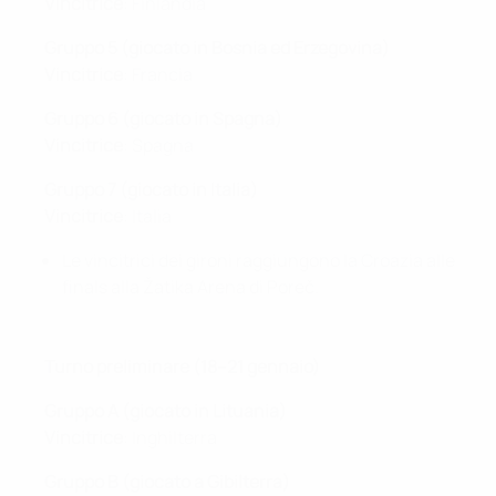
Vincitrice
: Finlandia
Gruppo 5 (giocato in Bosnia ed Erzegovina)
Vincitrice
: Francia
Gruppo 6 (giocato in Spagna)
Vincitrice
: Spagna
Gruppo 7 (giocato in Italia)
Vincitrice
: Italia
Le vincitrici dei gironi raggiungono la Croazia alle
finals alla Žatika Arena di Poreč.
Turno preliminare (18–21 gennaio)
Gruppo A (giocato in Lituania)
Vincitrice
: Inghilterra
Gruppo B (giocato a Gibilterra)