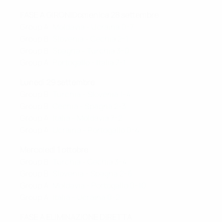
FASE A GIRONI
Domenica 28 settembre
Group A:
Moldavia - Ucraina 0-7
Group B:
Slovenia - Cechia 2-1
Group B:
Spagna - Turchia 3-0
Group A:
Portogallo - Italia 7-1
Lunedì 29 settembre
Group B:
Turchia - Slovenia 1-4
Group B:
Cechia - Spagna 2-3
Group A:
Italia - Moldavia 7-2
Group A:
Ucraina - Portogallo 0-4
Mercoledì 1 ottobre
Group B:
Turchia - Cechia 3-4
Group B:
Slovenia - Spagna 2-6
Group A:
Moldavia - Portogallo 0-10
Group A:
Italia - Ucraina 0-2
FASE A ELIMINAZIONE DIRETTA