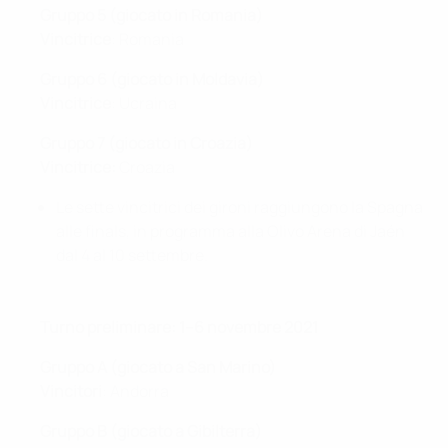
Gruppo 5 (giocato in Romania)
Vincitrice
: Romania
Gruppo 6 (giocato in Moldavia)
Vincitrice
: Ucraina
Gruppo 7
(giocato in Croazia)
Vincitrice
:
Croazia
Le sette vincitrici dei gironi raggiungono la Spagna
alle finals, in programma alla Olivo Arena di Jaén
dal 4 al 10 settembre.
Turno preliminare: 1–6 novembre 2021
Gruppo A (giocato a San Marino)
Vincitori
: Andorra
Gruppo B
(giocato a Gibilterra)