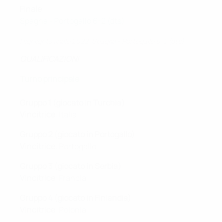
Finale
Spagna - Portogallo 6-2 (dts)
Highlights finale 2022: Spagna - Portogallo 6-2 (dts)
QUALIFICAZIONI
Turno principale
Gruppo 1 (giocato in Turchia)
Vincitrice
: Italia
Gruppo 2
(giocato in Portogallo)
Vincitrice
: Portogallo
Gruppo 3 (giocato in Serbia)
Vincitrice
: Francia
Gruppo 4 (giocato in Finlandia)
Vincitrice
: Polonia