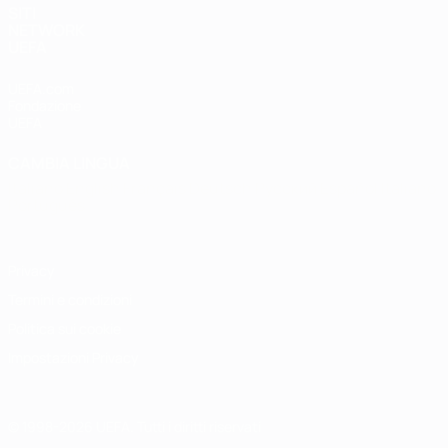
SITI
NETWORK
UEFA
UEFA.com
Fondazione
UEFA
CAMBIA LINGUA
Italiano
English
Français
Deutsch
Русский
Español
Italiano
Português
Privacy
Termini e condizioni
Politica sui cookie
Impostazioni Privacy
© 1998-2026 UEFA. Tutti i diritti riservati