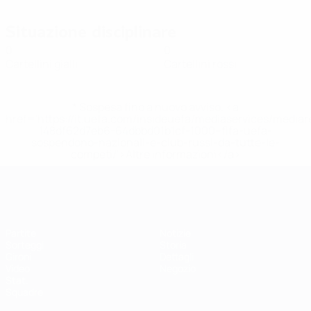
Situazione disciplinare
0
0
Cartellini gialli
Cartellini rossi
* Sospesa fino a nuovo avviso. <a
href='https://it.uefa.com/insideuefa/mediaservices/media
148df62d7eb6-64dbbd01b1cf-1000--fifa-uefa-
sospendono-nazionali-e-club-russi-da-tutte-le-
competi/'>Altre informazioni</a>
EURO Futsal
Partite
Notizie
Sorteggi
Storia
Gironi
Dettagli
Video
Negozio
Stat.
Squadre