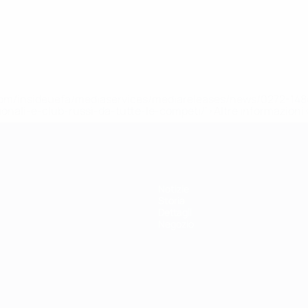
efa.com/insideuefa/mediaservices/mediareleases/news/0272-
ionali-e-club-russi-da-tutte-le-competi/'>Altre informazioni
Notizie
Storia
Dettagli
Negozio