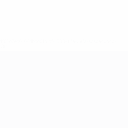
148df62d7eb6-64dbbd01b1cf-1000--fifa-uefa-sospendono-
</a>