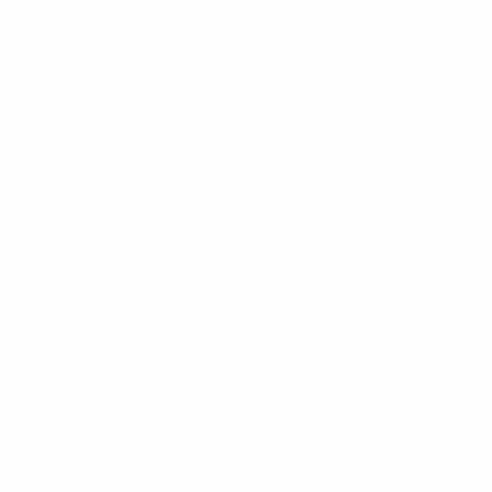
UEFA Futsal EURO
sab 7 feb 2026
· Finale
UEFA Futsal EURO
mer 4 feb 2026
· Semifinali
UEFA Futsal EURO
dom 1 feb 2026
· Quarti di finale