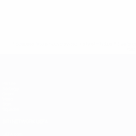
* Sospesa fino a nuovo avviso. <a href='https://it.u
naz
EURO Futsal
Partite
Sorteggi
Gironi
Video
Stat.
Squadre
SITI NETWORK UEFA
UEFA.com