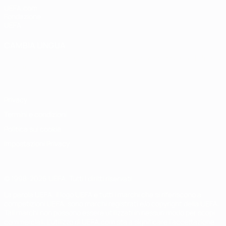
UEFA.com
Fondazione
UEFA
CAMBIA LINGUA
Italiano
English
Français
Deutsch
Русский
Español
Italiano
Português
Privacy
Termini e condizioni
Politica sui cookie
Impostazioni Privacy
© 1998-2026 UEFA. Tutti i diritti riservati
La parola UEFA, il logo UEFA e tutti i marchi che si riferiscono a
competizioni UEFA, sono marchi registrati e/o copyright della UEFA.
Tali marchi non possono essere utilizzati in nessun modo per scopi
commerciali. L'utilizzo di UEFA.com sta a significare l'accettazione