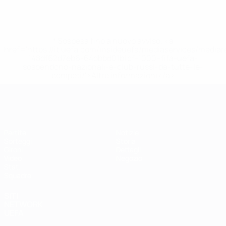
* Sospesa fino a nuovo avviso. <a
href='https://it.uefa.com/insideuefa/mediaservices/media
148df62d7eb6-64dbbd01b1cf-1000--fifa-uefa-
sospendono-nazionali-e-club-russi-da-tutte-le-
competi/'>Altre informazioni</a>
EURO Futsal
Partite
Notizie
Sorteggi
Storia
Gironi
Dettagli
Video
Negozio
Stat.
Squadre
SITI
NETWORK
UEFA