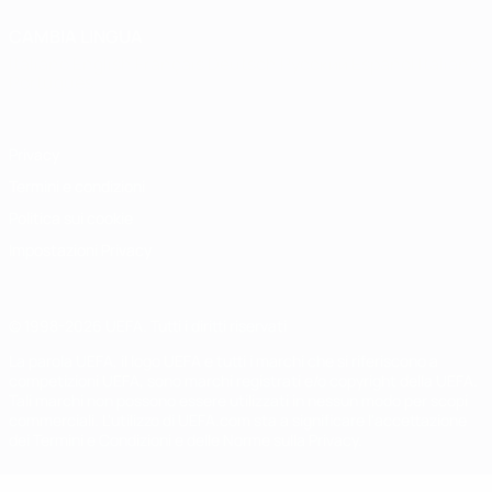
CAMBIA LINGUA
Italiano
English
Français
Deutsch
Русский
Español
Italiano
Português
Privacy
Termini e condizioni
Politica sui cookie
Impostazioni Privacy
© 1998-2026 UEFA. Tutti i diritti riservati
La parola UEFA, il logo UEFA e tutti i marchi che si riferiscono a
competizioni UEFA, sono marchi registrati e/o copyright della UEFA.
Tali marchi non possono essere utilizzati in nessun modo per scopi
commerciali. L'utilizzo di UEFA.com sta a significare l'accettazione
dei Termini e Condizioni e delle Norme sulla Privacy.