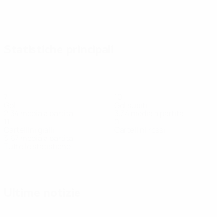
Statistiche principali
7
10
Gol
Gol subiti
2,34 media a partita
3,34 media a partita
11
0
Cartellini gialli
Cartellini rossi
3,67 media a partita
Tutte le statistiche
Squadra
Baranauskas
Bučma
Derendiajev
Jaskutis
Juchno
Maceni
Difensore
Difensore
Difensore
Portiere
Attaccante
Portiere
Ultime notizie