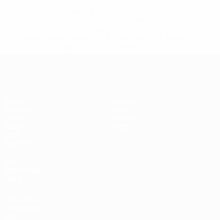
* Sospesa fino a nuovo avviso. <a
href='https://it.uefa.com/insideuefa/mediaservices/media
148df62d7eb6-64dbbd01b1cf-1000--fifa-uefa-
sospendono-nazionali-e-club-russi-da-tutte-le-
competi/'>Altre informazioni</a>
EURO Futsal
Partite
Notizie
Sorteggi
Storia
Gironi
Dettagli
Video
Negozio
Stat.
Squadre
SITI
NETWORK
UEFA
UEFA.com
Fondazione
UEFA