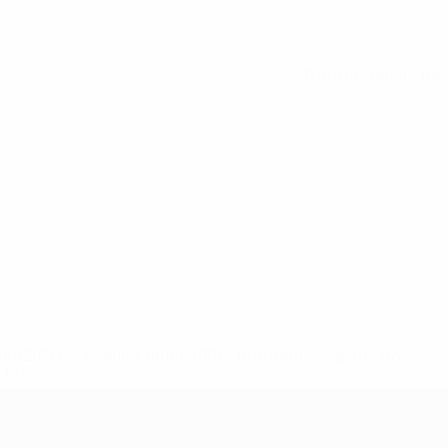
Tutte le statistiche
148df62d7eb6-64dbbd01b1cf-1000--fifa-uefa-sospendono-
</a>