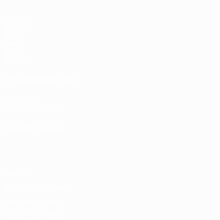
Partite
Sorteggi
Gironi
Video
Stat.
Squadre
SITI NETWORK UEFA
UEFA.com
Fondazione UEFA
CAMBIA LINGUA
Italiano
English
Français
Deutsch
Русский
Español
Italiano
P
Privacy
Termini e condizioni
Politica sui cookie
Impostazioni Privacy