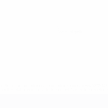
0
Cartellini gialli
efa.com/insideuefa/mediaservices/mediareleases/news/0272-
ionali-e-club-russi-da-tutte-le-competi/'>Altre informazioni