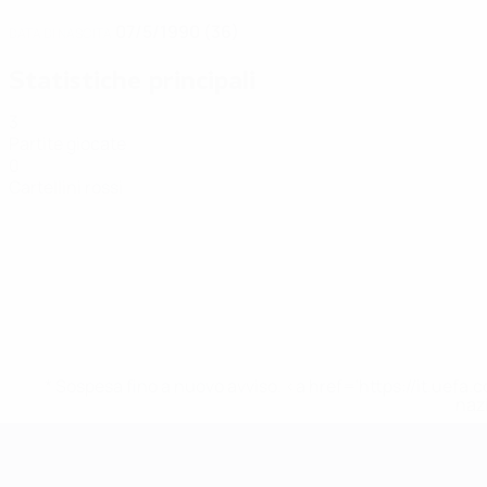
07/5/1990 (36)
DATA DI NASCITA
Statistiche principali
3
Partite giocate
0
Cartellini rossi
* Sospesa fino a nuovo avviso. <a href='https://it.u
naz
EURO Futsal