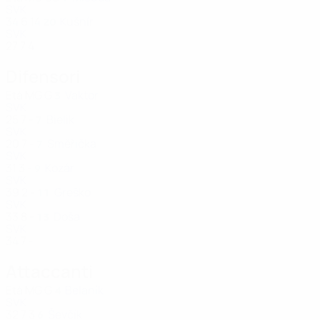
SVK
34
6
14
Kušnír
20
SVK
27
7
4
Difensori
Età
MG
G
Vaktor
3
SVK
25
7
-
Bielik
7
SVK
20
7
-
Směřička
7
SVK
31
3
-
Kozár
9
SVK
39
2
-
Greško
11
SVK
33
8
-
Doša
13
SVK
34
7
-
Attaccanti
Età
MG
G
Belaník
4
SVK
32
7
3
Ševčík
6