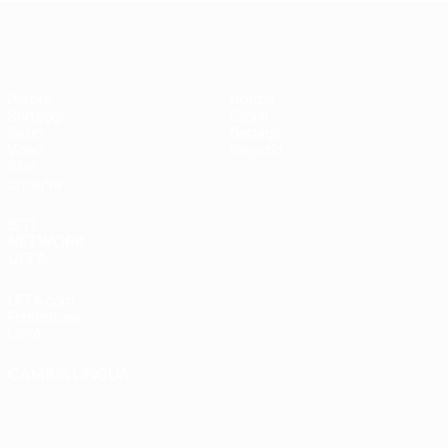
EURO Futsal
Partite
Notizie
Sorteggi
Storia
Gironi
Dettagli
Video
Negozio
Stat.
Squadre
SITI
NETWORK
UEFA
UEFA.com
Fondazione
UEFA
CAMBIA LINGUA
Italiano
English
Français
Deutsch
Русский
Español
Italiano
Português