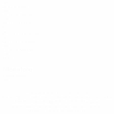
SVK
26
6
2
Bačo
8
SVK
25
8
6
Ostrák
10
SVK
29
7
1
Medoň
14
SVK
25
6
-
Drahovský
16
SVK
33
7
10
Zaťovič
17
SVK
33
8
4
Marton
19
SVK
26
8
2
Allenatore
Marián Berky
SVK
* Sospesa fino a nuovo avviso. <a
href='https://it.uefa.com/insideuefa/mediaservices/media
148df62d7eb6-64dbbd01b1cf-1000--fifa-uefa-
sospendono-nazionali-e-club-russi-da-tutte-le-
competi/'>Altre informazioni</a>