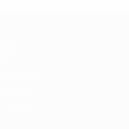
* Sospesa fino a nuovo avviso. <a href='https://it.u
naz
EURO Futsal
Partite
Sorteggi
Gironi
Video
Stat.
Squadre
SITI NETWORK UEFA
UEFA.com
Fondazione UEFA
CAMBIA LINGUA
Italiano
English
Français
Deutsch
Русский
Español
Italiano
P