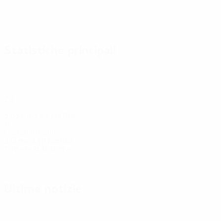
Statistiche principali
29
Gol
3,63 media a partita
17
Cartellini gialli
2,13 media a partita
Tutte le statistiche
Squadra
Bačo
Belaník
Bielik
Doša
Drahovský
Greš
Attaccante
Attaccante
Difensore
Difensore
Attaccante
Difen
Ultime notizie