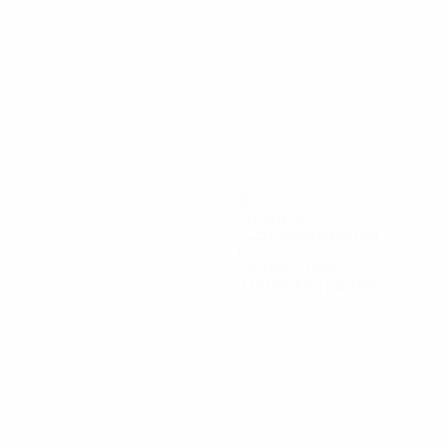
26
Gol subiti
3,25 media a partita
1
Cartellini rossi
0,13 media a partita
ko
Kozár
Kušnír
Marton
Medoň
Mičuda
Ostrák
sore
Portiere
Attaccante
Portiere
Difensore