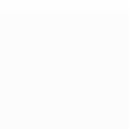
efa.com/insideuefa/mediaservices/mediareleases/news/0272-
ionali-e-club-russi-da-tutte-le-competi/'>Altre informazioni
Notizie
Storia
Dettagli
Negozio
ortuguês