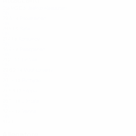
Età
MG
G
Jaakko Alasuutari
3
FIN
29
4
1
Pikkarainen
4
FIN
28
5
1
Sylla
5
FIN
21
4
1
Korsunov
8
FIN
34
4
-
Paappanen
9
FIN
21
2
-
Lintula
11
FIN
29
6
2
Vuohtoniemi
14
FIN
20
1
-
Pirttijoki
15
FIN
27
6
3
Filppu
17
FIN
26
1
-
J. Intala
18
FIN
32
-
-
Vanha
19
FIN
31
4
1
Allenatore