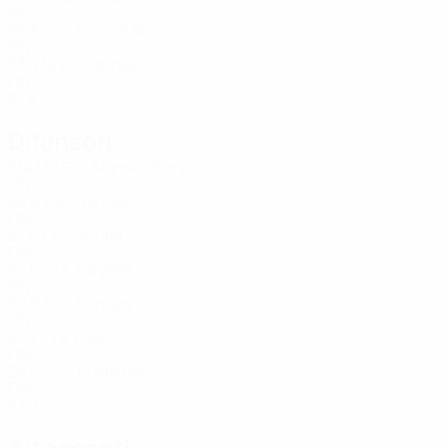
FIN
35
3
-
Koivumäki
12
FIN
33
4
12
Kangas
20
FIN
27
5
-
Difensori
Età
MG
G
Alamikkotervo
2
FIN
25
6
2
J. Kytölä
6
FIN
37
6
1
T. Intala
7
FIN
34
6
-
Korpela
13
FIN
29
6
1
Kunnas
14
FIN
27
3
-
Lilja
16
FIN
28
6
2
Pulkkinen
17
FIN
23
2
-
Attaccanti