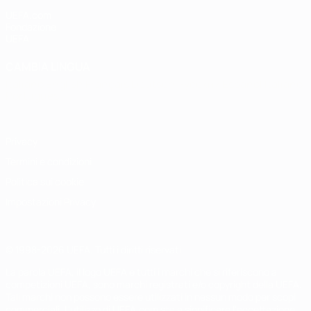
UEFA.com
Fondazione
UEFA
CAMBIA LINGUA
Italiano
English
Français
Deutsch
Русский
Español
Italiano
Português
Privacy
Termini e condizioni
Politica sui cookie
Impostazioni Privacy
© 1998-2026 UEFA. Tutti i diritti riservati
La parola UEFA, il logo UEFA e tutti i marchi che si riferiscono a
competizioni UEFA, sono marchi registrati e/o copyright della UEFA.
Tali marchi non possono essere utilizzati in nessun modo per scopi
commerciali. L'utilizzo di UEFA.com sta a significare l'accettazione