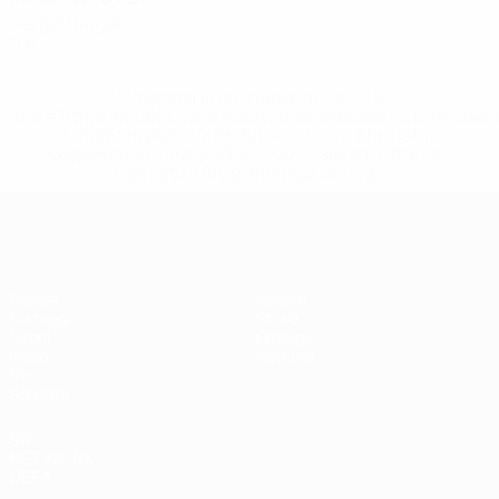
Sergio Gargelli
ITA
* Sospesa fino a nuovo avviso. <a
href='https://it.uefa.com/insideuefa/mediaservices/media
148df62d7eb6-64dbbd01b1cf-1000--fifa-uefa-
sospendono-nazionali-e-club-russi-da-tutte-le-
competi/'>Altre informazioni</a>
EURO Futsal
Partite
Notizie
Sorteggi
Storia
Gironi
Dettagli
Video
Negozio
Stat.
Squadre
SITI
NETWORK
UEFA