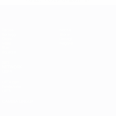
competi/'>Altre informazioni</a>
EURO Futsal
Partite
Notizie
Sorteggi
Storia
Gironi
Dettagli
Video
Negozio
Stat.
Squadre
SITI
NETWORK
UEFA
UEFA.com
Fondazione
UEFA
CAMBIA LINGUA
Italiano
English
Français
Deutsch
Русский
Español
Italiano
Português