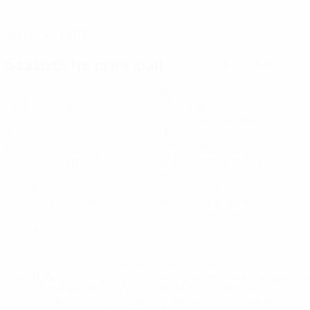
DATA DI NASCITA
19/12/1994 (31)
Statistiche principali
Tutte le statistiche
4
160
Partite giocate
Minuti giocati
40 media a partita
1
15
Gol
Tiri totali
0,25 media a partita
3,75 media a partita
2
1
Assist
Cartellini gialli
0,5 media a partita
0,25 media a partita
0
Cartellini rossi
* Sospesa fino a nuovo avviso. <a
href='https://it.uefa.com/insideuefa/mediaservices/media
148df62d7eb6-64dbbd01b1cf-1000--fifa-uefa-
sospendono-nazionali-e-club-russi-da-tutte-le-