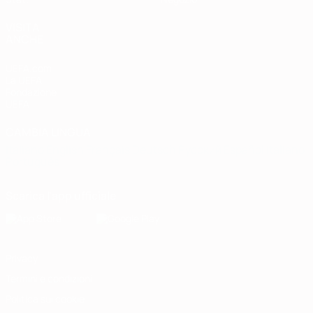
VISITA
ANCHE
UEFA.com
La UEFA
Fondazione
UEFA
CAMBIA LINGUA
Italiano
English
Français
Deutsch
Русский
Español
Italiano
Português
Scarica l'app ufficiale
Privacy
Termini e condizioni
Politica sui cookie