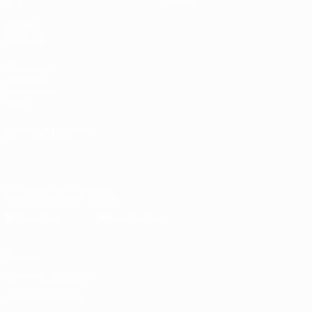
VISITA
ANCHE
UEFA.com
La UEFA
Fondazione
UEFA
CAMBIA LINGUA
Italiano
English
Français
Deutsch
Русский
Español
Italiano
Português
Scarica l'app ufficiale
Privacy
Termini e condizioni
Politica sui cookie