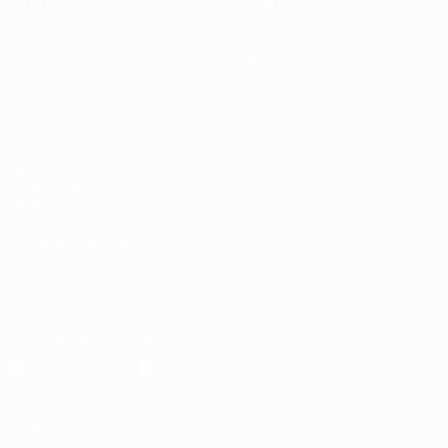
Partite
Squadre
Gironi
Notizie
UEFA.tv
Dettagli
Stat.
Negozio
VISITA
ANCHE
UEFA.com
La UEFA
Fondazione
UEFA
CAMBIA LINGUA
Italiano
English
Français
Deutsch
Русский
Español
Italiano
Português
Scarica l'app ufficiale
Privacy