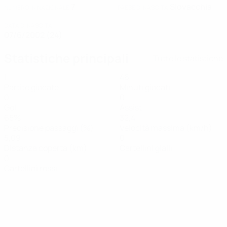
7
Slovacchia
NUMERO IN NAZIONALE
PAESE DI NASCITA
DATA DI NASCITA
07/6/2002 (24)
Statistiche principali
Tutte le statistiche
1
46
Partite giocate
Minuti giocati
0
0
Gol
Assist
65%
32,4
Precisione passaggi (%)
Velocità massima (km/h)
5,09
0
Distanza coperta (km)
Cartellini gialli
0
Cartellini rossi