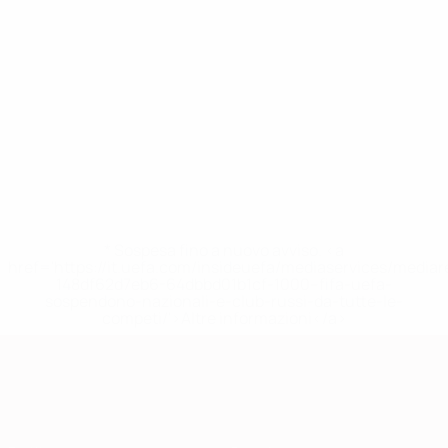
* Sospesa fino a nuovo avviso. <a
href='https://it.uefa.com/insideuefa/mediaservices/media
148df62d7eb6-64dbbd01b1cf-1000--fifa-uefa-
sospendono-nazionali-e-club-russi-da-tutte-le-
competi/'>Altre informazioni</a>
Qualificazioni Europee