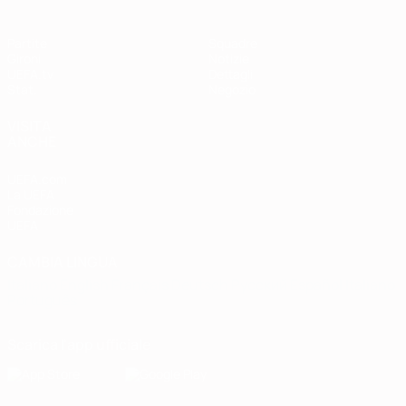
Partite
Squadre
Gironi
Notizie
UEFA.tv
Dettagli
Stat.
Negozio
VISITA
ANCHE
UEFA.com
La UEFA
Fondazione
UEFA
CAMBIA LINGUA
Italiano
English
Français
Deutsch
Русский
Español
Italiano
Português
Scarica l'app ufficiale