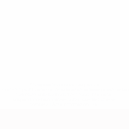
* Sospesa fino a nuovo avviso. <a
href='https://it.uefa.com/insideuefa/mediaservices/media
148df62d7eb6-64dbbd01b1cf-1000--fifa-uefa-
sospendono-nazionali-e-club-russi-da-tutte-le-
competi/'>Altre informazioni</a>
Qualificazioni Europee