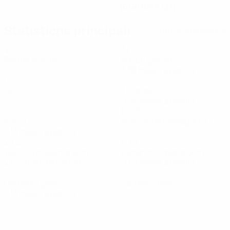
16/6/1999 (27)
Statistiche principali
Tutte le statistiche
4
31
Partite giocate
Minuti giocati
3,88 media a partita
0
2
Gol
Tiri totali
0,25 media a partita
1
66,75%
Assist
Precisione passaggi (%)
0,13 media a partita
29,2
5,34
Velocità massima (km/h)
Distanza coperta (km)
27,32 media a partita
0,67 media a partita
1
0
Cartellini gialli
Cartellini rossi
0,13 media a partita