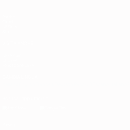
Partite
Gironi
UEFA.tv
Stat.
VISITA ANCHE
UEFA.com
La UEFA
Fondazione UEFA
CAMBIA LINGUA
Italiano
English
Français
Deutsch
Русский
Español
Italiano
P
Scarica l'app ufficiale
Privacy