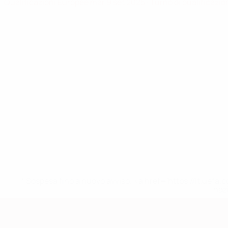
Qualificazioni Europee
mar 9 set 2025
· Turno di qualificazi
* Sospesa fino a nuovo avviso. <a href='https://it.u
naz
Qualificazioni Europee