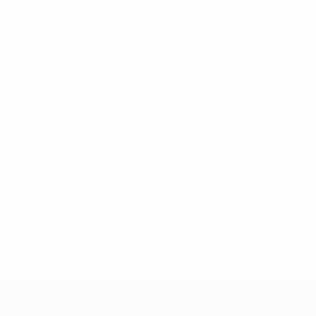
148df62d7eb6-64dbbd01b1cf-1000--fifa-uefa-sospendono-
</a>