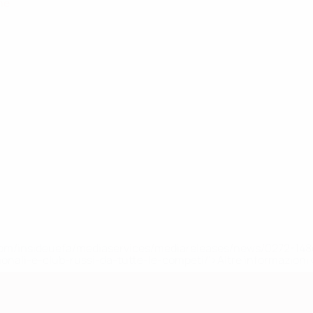
one
efa.com/insideuefa/mediaservices/mediareleases/news/0272-
ionali-e-club-russi-da-tutte-le-competi/'>Altre informazioni