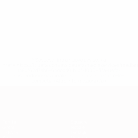
* Sospesa fino a nuovo avviso. <a
href='https://it.uefa.com/insideuefa/mediaservices/media
148df62d7eb6-64dbbd01b1cf-1000--fifa-uefa-
sospendono-nazionali-e-club-russi-da-tutte-le-
competi/'>Altre informazioni</a>
Qualificazioni Europee
Partite
Squadre
Gironi
Notizie
UEFA.tv
Dettagli
Stat.
Negozio