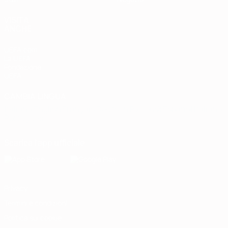
VISITA
ANCHE
UEFA.com
La UEFA
Fondazione
UEFA
CAMBIA LINGUA
Italiano
English
Français
Deutsch
Русский
Español
Italiano
Português
Scarica l'app ufficiale
Privacy
Termini e condizioni
Politica sui cookie