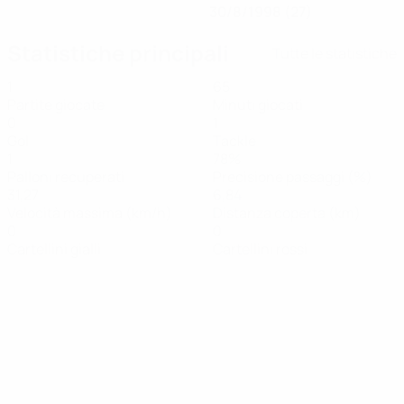
30/8/1998 (27)
Statistiche principali
Tutte le statistiche
1
65
Partite giocate
Minuti giocati
0
1
Gol
Tackle
1
78%
Palloni recuperati
Precisione passaggi (%)
31,27
6,84
Velocità massima (km/h)
Distanza coperta (km)
0
0
Cartellini gialli
Cartellini rossi