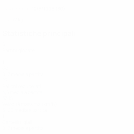
12/5/1996 (30)
DATA DI NASCITA
77 kg
PESO
Statistiche principali
6
Partite giocate
1
Gol
0,17 media a partita
27
Palloni recuperati
4,5 media a partita
33,15
Velocità massima (km/h)
31,03 media a partita
1
Cartellini gialli
0,17 media a partita