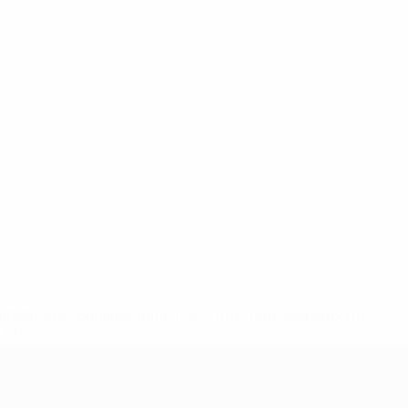
148df62d7eb6-64dbbd01b1cf-1000--fifa-uefa-sospendono-
</a>