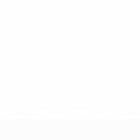
efa.com/insideuefa/mediaservices/mediareleases/news/0272-
ionali-e-club-russi-da-tutte-le-competi/'>Altre informazioni