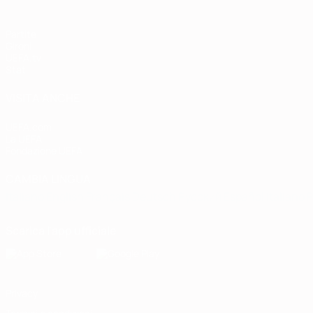
Partite
Gironi
UEFA.tv
Stat.
VISITA ANCHE
UEFA.com
La UEFA
Fondazione UEFA
CAMBIA LINGUA
Italiano
English
Français
Deutsch
Русский
Español
Italiano
P
Scarica l'app ufficiale
Privacy