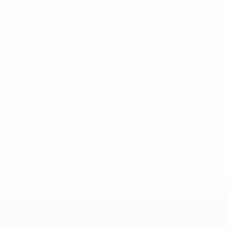
* Sospesa fino a nuovo avviso. <a href='https://it.u
naz
Qualificazioni Europee