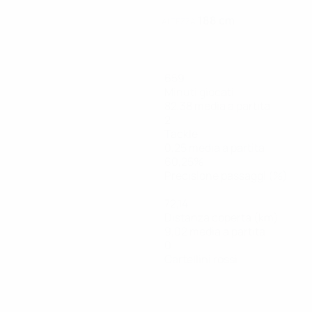
188 cm
ALTEZZA
659
Minuti giocati
82,38 media a partita
2
Tackle
0,25 media a partita
60,25%
Precisione passaggi (%)
72,14
Distanza coperta (km)
9,02 media a partita
0
Cartellini rossi