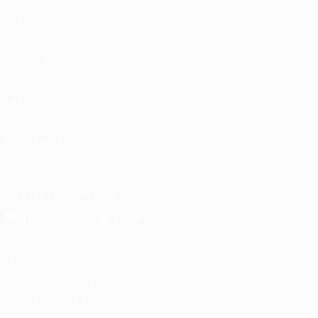
Gironi
UEFA.tv
Stat.
VISITA ANCHE
UEFA.com
La UEFA
Fondazione UEFA
CAMBIA LINGUA
Italiano
English
Français
Deutsch
Русский
Español
Italiano
P
Scarica l'app ufficiale
Privacy
Termini e condizioni
Politica sui cookie