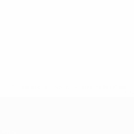
* Sospesa fino a nuovo avviso. <a href='https://it.u
naz
Qualificazioni Europee
Partite