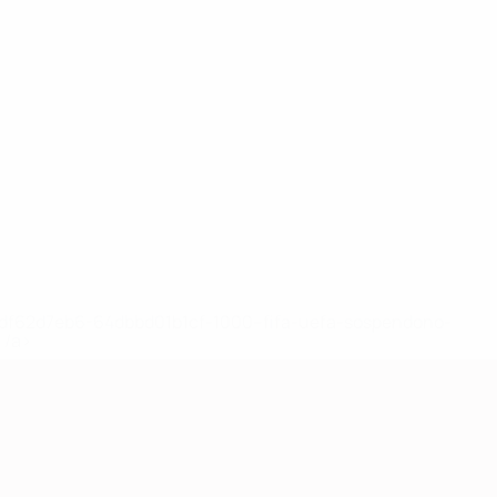
148df62d7eb6-64dbbd01b1cf-1000--fifa-uefa-sospendono-
</a>