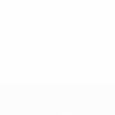
efa.com/insideuefa/mediaservices/mediareleases/news/0272-
ionali-e-club-russi-da-tutte-le-competi/'>Altre informazioni
Squadre