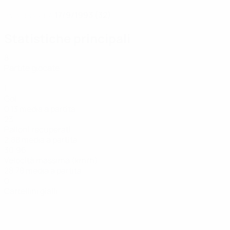
17/9/1993 (32)
DATA DI NASCITA
Statistiche principali
8
Partite giocate
1
Gol
0,13 media a partita
23
Palloni recuperati
2,88 media a partita
30,96
Velocità massima (km/h)
28,78 media a partita
0
Cartellini gialli