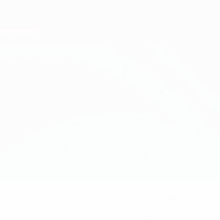
23
NUMERO NEL CLUB
Andorra
PAESE