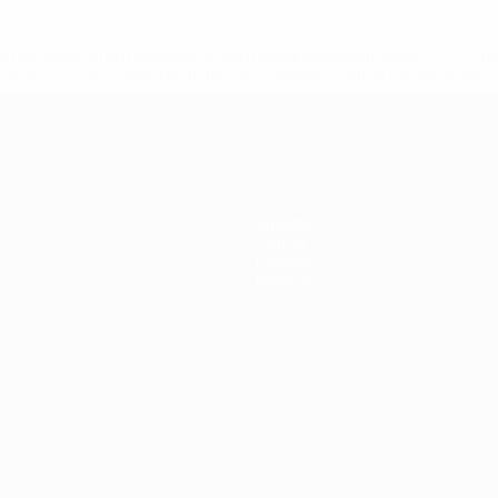
efa.com/insideuefa/mediaservices/mediareleases/news/0272-
ionali-e-club-russi-da-tutte-le-competi/'>Altre informazioni
Squadre
Notizie
Dettagli
Negozio
ortuguês