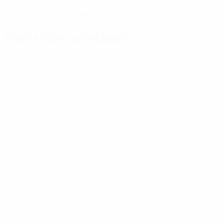
29/6/1992 (34)
DATA DI NASCITA
Statistiche principali
0
Cartellini gialli