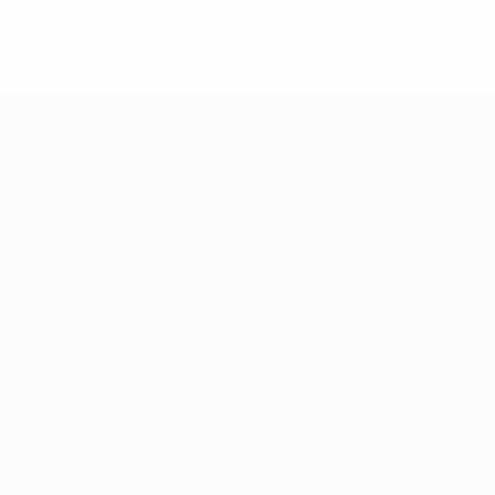
148df62d7eb6-64dbbd01b1cf-1000--fifa-uefa-sospendono-
</a>