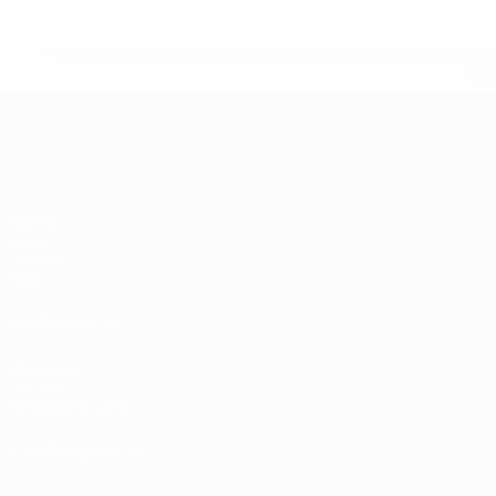
* Sospesa fino a nuovo avviso. <a href='https://it.u
naz
Qualificazioni Europee
Partite
Gironi
UEFA.tv
Stat.
VISITA ANCHE
UEFA.com
La UEFA
Fondazione UEFA
CAMBIA LINGUA
Italiano
English
Français
Deutsch
Русский
Español
Italiano
P