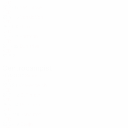
NED
25
2
-
van Hecke
12
NED
26
4
-
Van de Ven
15
NED
25
7
1
Hato
16
NED
20
-
-
Hartman
17
NED
24
1
-
Dumfries
22
NED
30
6
2
Centrocampisti
Età
MG
G
Simons
7
NED
23
6
2
Gravenberch
8
NED
24
6
-
Q. Timber
12
NED
25
3
1
Reijnders
14
NED
28
7
2
Schouten
16
NED
29
2
-
Steijn
19