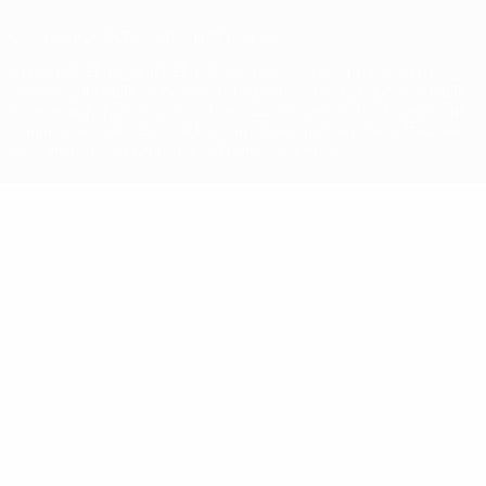
© 1998-2026 UEFA. Tutti i diritti riservati
La parola UEFA, il logo UEFA e tutti i marchi che si riferiscono a
competizioni UEFA, sono marchi registrati e/o copyright della UEFA.
Tali marchi non possono essere utilizzati in nessun modo per scopi
commerciali. L'utilizzo di UEFA.com sta a significare l'accettazione
dei Termini e Condizioni e delle Norme sulla Privacy.