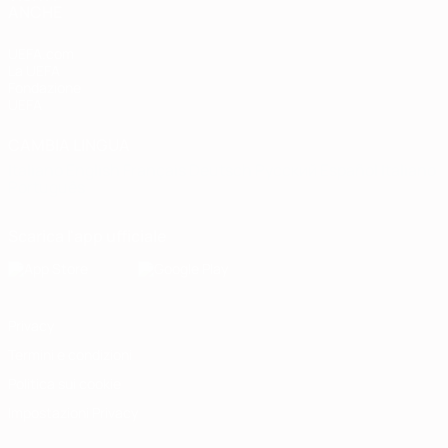
ANCHE
UEFA.com
La UEFA
Fondazione
UEFA
CAMBIA LINGUA
Italiano
English
Français
Deutsch
Русский
Español
Italiano
Português
Scarica l'app ufficiale
Privacy
Termini e condizioni
Politica sui cookie
Impostazioni Privacy