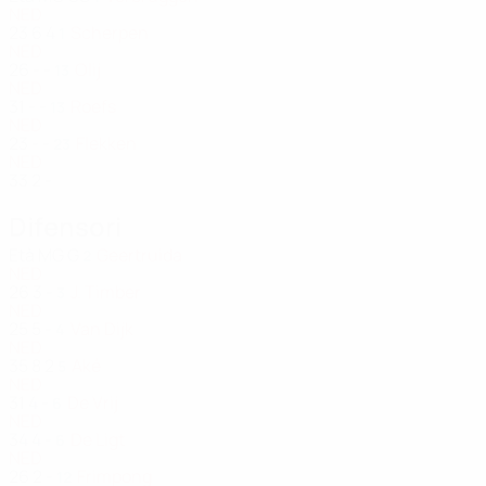
NED
23
6
4
Scherpen
1
NED
26
-
-
Olij
13
NED
31
-
-
Roefs
13
NED
23
-
-
Flekken
23
NED
33
2
-
Difensori
Età
MG
G
Geertruida
2
NED
26
3
-
J. Timber
3
NED
25
5
-
Van Dijk
4
NED
35
8
2
Aké
5
NED
31
4
-
De Vrij
6
NED
34
4
-
De Ligt
6
NED
26
2
-
Frimpong
12