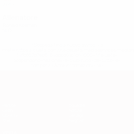
27
6
-
Allenatore
Ronald Koeman
NED
* Sospesa fino a nuovo avviso. <a
href='https://it.uefa.com/insideuefa/mediaservices/media
148df62d7eb6-64dbbd01b1cf-1000--fifa-uefa-
sospendono-nazionali-e-club-russi-da-tutte-le-
competi/'>Altre informazioni</a>
Qualificazioni Europee
Partite
Squadre
Gironi
Notizie
UEFA.tv
Dettagli
Stat.
Negozio
VISITA