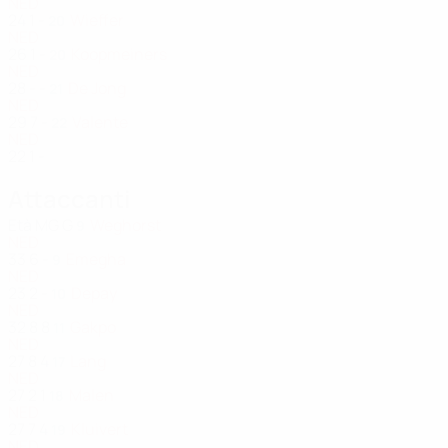
NED
24
1
-
Wieffer
20
NED
26
1
-
Koopmeiners
20
NED
28
-
-
De Jong
21
NED
29
7
-
Valente
22
NED
22
1
-
Attaccanti
Età
MG
G
Weghorst
9
NED
33
6
-
Emegha
9
NED
23
2
-
Depay
10
NED
32
8
8
Gakpo
11
NED
27
8
4
Lang
17
NED
27
2
1
Malen
18
NED
27
7
4
Kluivert
19
NED