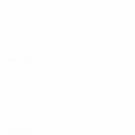
GEO
23
2
-
Tsitaishvili
19
GEO
25
3
-
Gagnidze
20
GEO
25
4
1
Nonikashvili
20
GEO
25
-
-
Tabatadze
22
GEO
26
1
-
Attaccanti
Età
MG
G
Zivzivadze
8
GEO
32
4
-
Guliashvili
9
GEO
24
3
-
Kvilitaia
11
GEO
32
2
-
Kvernadze
21
GEO
23
2
-
Mikautadze
22
GEO
25
4
1
Allenatore