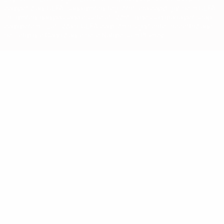
competizioni UEFA, sono marchi registrati e/o copyright della UEFA.
Tali marchi non possono essere utilizzati in nessun modo per scopi
commerciali. L'utilizzo di UEFA.com sta a significare l'accettazione
dei Termini e Condizioni e delle Norme sulla Privacy.