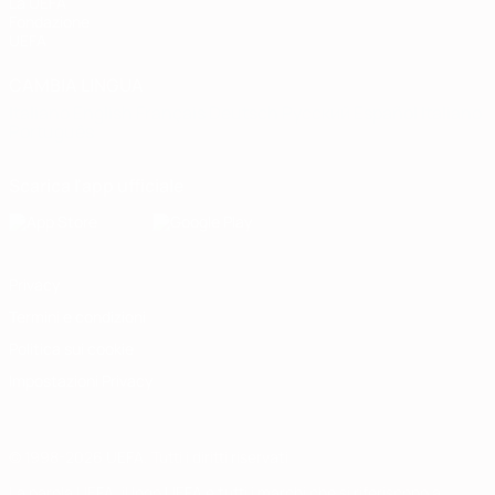
La UEFA
Fondazione
UEFA
CAMBIA LINGUA
Italiano
English
Français
Deutsch
Русский
Español
Italiano
Português
Scarica l'app ufficiale
Privacy
Termini e condizioni
Politica sui cookie
Impostazioni Privacy
© 1998-2026 UEFA. Tutti i diritti riservati
La parola UEFA, il logo UEFA e tutti i marchi che si riferiscono a