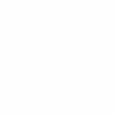
GEO
25
6
15
Kereselidze
12
GEO
26
-
-
Gugeshashvili
23
GEO
27
-
-
Difensori
Età
MG
G
Kakabadze
2
GEO
31
4
-
Khvadagiani
3
GEO
23
-
-
Dvali
3
GEO
31
1
-
Narimanidze
3
GEO
21
-
-
Kashia
4
GEO
39
4
-
Goglichidze
5
GEO
22
5
-
Beriashvili
5
GEO
28
-
-
Gocholeishvili
13
GEO
25
5
-
Lochoshvili
14