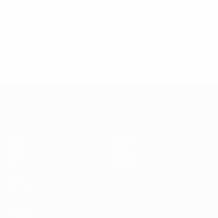
Willy Sagnol
FRA
* Sospesa fino a nuovo avviso. <a
href='https://it.uefa.com/insideuefa/mediaservices/media
148df62d7eb6-64dbbd01b1cf-1000--fifa-uefa-
sospendono-nazionali-e-club-russi-da-tutte-le-
competi/'>Altre informazioni</a>
Qualificazioni Europee
Partite
Squadre
Gironi
Notizie
UEFA.tv
Dettagli
Stat.
Negozio
VISITA
ANCHE
UEFA.com