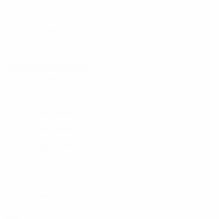
GEO
28
5
1
Azarov
16
GEO
24
3
-
Gelashvili
21
GEO
25
-
-
Centrocampisti
Età
MG
G
Mamuchashvili
2
GEO
28
3
-
Kochorashvili
6
GEO
27
5
1
Kvaratskhelia
7
GEO
25
6
2
Davitashvili
10
GEO
25
6
1
Lobjanidze
11
GEO
31
2
-
Mekvabishvili
15
GEO
25
6
-
Lominadze
16
GEO
24
1
-
Kiteishvili
17
GEO
30
4
-
Abuashvili
18